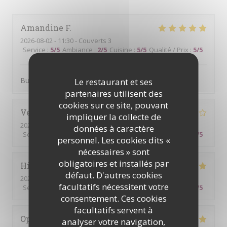
Amandine
F
2026-08-02
- 11:30 - Couverts 3
Service
:
5
/5
Ambiance
:
2
/5
Cuisine
:
5
/5
Qualité / Prix
:
5
/5
Buffet copieux et bon.
Le restaurant et ses
partenaires utilisent des
cookies sur ce site, pouvant
Veronique
R
impliquer la collecte de
2026-07-26
- 12:30 - Couverts 2
données à caractère
Service
:
5
/5
Ambiance
:
5
/5
Cuisine
:
4
/5
Qualité / Prix
:
4
/5
personnel. Les cookies dits «
nécessaires » sont
obligatoires et installés par
Hillary
T
défaut. D'autres cookies
2026-07-21
- 19:00 - Couverts 2
facultatifs nécessitent votre
Service
:
5
/5
Ambiance
:
5
/5
Cuisine
:
5
/5
Qualité / Prix
:
5
/5
consentement. Ces cookies
facultatifs servent à
Ophelie
C
analyser votre navigation,