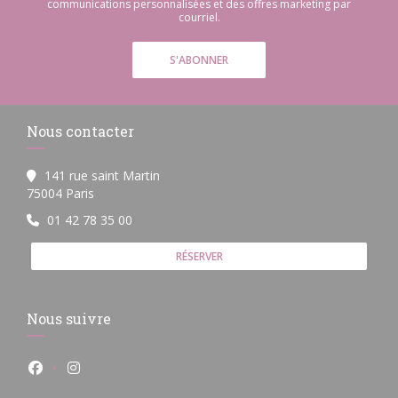
communications personnalisées et des offres marketing par
courriel.
S'ABONNER
Nous contacter
141 rue saint Martin
((ouvre une nouvelle fenêtre))
75004 Paris
01 42 78 35 00
RÉSERVER
Nous suivre
Facebook ((ouvre une nouvelle fenêtre))
Instagram ((ouvre une nouvelle fenêtre))