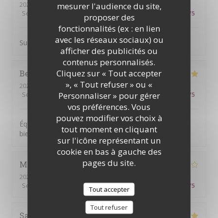
2026-07-18
- 11:30 - Couverts 2
mesurer l'audience du site,
Service
:
5
/5
Ambiance
:
5
/5
Cuisine
:
5
/5
Qualité / Prix
:
5
/5
proposer des
fonctionnalités (ex : en lien
avec les réseaux sociaux) ou
Super brunch copieux et bon Le serveur était au top !
afficher des publicités ou
contenus personnalisés.
Cliquez sur « Tout accepter
Beatrice
S
», « Tout refuser » ou «
2026-07-14
- 19:00 - Couverts 6
Personnaliser » pour gérer
Service
:
5
/5
Ambiance
:
5
/5
Cuisine
:
5
/5
Qualité / Prix
:
5
/5
vos préférences. Vous
pouvez modifier vos choix à
Équipe accueillante. Bonne Ambiance et on y mange
tout moment en cliquant
bien. Je recommande
sur l'icône représentant un
cookie en bas à gauche des
pages du site.
Mariam
S
2026-07-14
- 19:00 - Couverts 6
Service
:
5
/5
Ambiance
:
5
/5
Cuisine
:
3
/5
Qualité / Prix
:
4
/5
Tout accepter
Tout refuser
Sabine
O