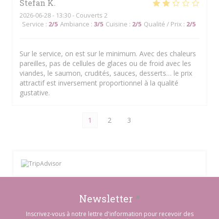
Stefan
K
2026-06-28
- 13:30 - Couverts 2
Service
:
2
/5
Ambiance
:
3
/5
Cuisine
:
2
/5
Qualité / Prix
:
2
/5
Sur le service, on est sur le minimum. Avec des chaleurs
pareilles, pas de cellules de glaces ou de froid avec les
viandes, le saumon, crudités, sauces, desserts… le prix
attractif est inversement proportionnel à la qualité
gustative.
1
2
3
Newsletter
*
Inscrivez-vous à notre lettre d'information pour recevoir des