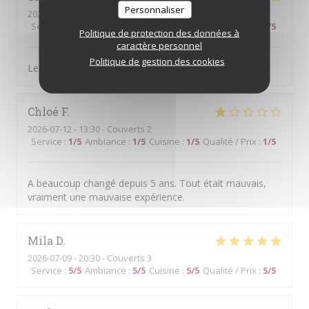
Personnaliser
2026-07-14
- 13:00 - Couverts 4
Service
:
5
/5
Ambiance
:
5
/5
Cuisine
:
4
/5
Qualité / Prix
:
5
/5
Politique de protection des données à
caractère personnel
Politique de gestion des cookies
Le cadre, le choix des mets et l.amabilité du personnel
Chloé
F
2026-07-12
- 13:30 - Couverts 2
Service
:
1
/5
Ambiance
:
1
/5
Cuisine
:
1
/5
Qualité / Prix
:
1
/5
A beaucoup changé depuis 5 ans. Tout était mauvais,
vraiment une mauvaise expérience.
Mila
D
2026-07-09
- 20:30 - Couverts 3
Service
:
5
/5
Ambiance
:
5
/5
Cuisine
:
5
/5
Qualité / Prix
:
5
/5